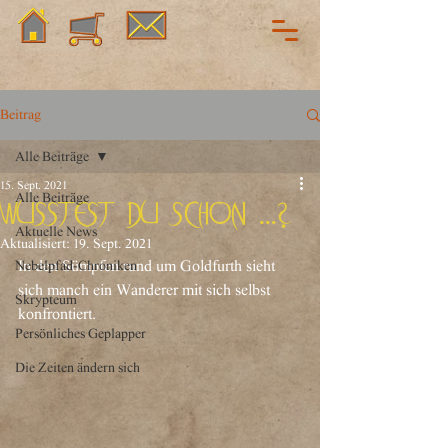
Beitrag
Alle Beiträge
15. Sept. 2021
Alle Beiträge
Wusstest du schon ...?
Aktuelle News
Aktualisiert:
19. Sept. 2021
Nebelpfad-Chroniken
In den Sümpfen rund um Goldfurth sieht 
sich manch ein Wanderer mit sich selbst 
Skrypteum
konfrontiert.
Persönliches Geplapper
Die Zeiten ändern sich