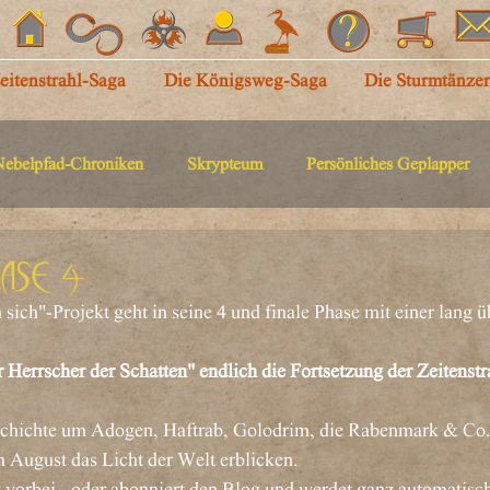
eitenstrahl-Saga
Die Königsweg-Saga
Die Sturmtänze
Nebelpfad-Chroniken
Skrypteum
Persönliches Geplapper
hase 4
sich"-Projekt geht in seine 4 und finale Phase mit einer lang ü
r Herrscher der Schatten" endlich die Fortsetzung der Zeitenst
eschichte um Adogen, Haftrab, Golodrim, die Rabenmark & Co.
m August das Licht der Welt erblicken.
 vorbei - oder abonniert den Blog und werdet ganz automatisch