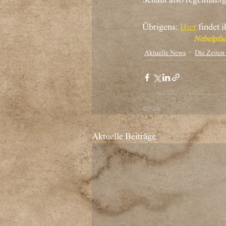
Übrigens: 
Hier
 findet 
Nebelpfa
Aktuelle News
Die Zeiten
Aktuelle Beiträge