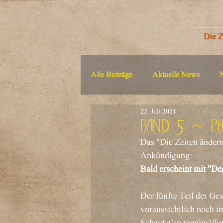
Die Z
Alle Beiträge
Aktuelle News
22. Juli 2021
Band 5 - P
Das "Die Zeiten ändern 
Ankündigung:
Bald erscheint mit "De
Der fünfte Teil der G
voraussichtlich noch i
Schaut also regelmäßig