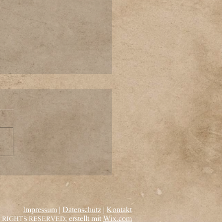
insam Zeichen setzen
Impressum
|
Datenschutz
|
Kontakt
; erstellt mit
Wix.com
 RIGHTS RESERVED