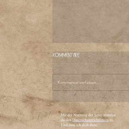
Kommentare
Kommentar verfassen...
Das Finale einer Saga
Mit der Nutzung der Seite stimmst
du den
Datenschutzrichtlinien
zu.
Und dass ich dich duze.