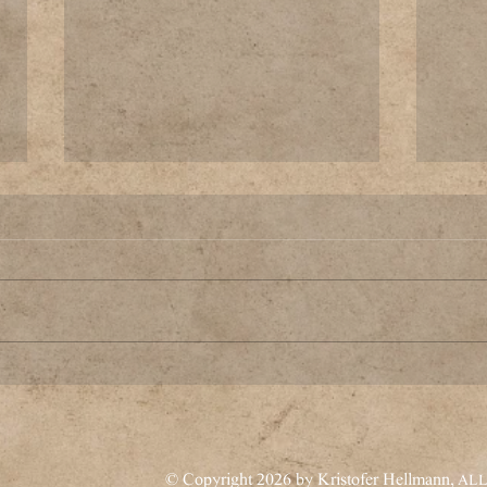
Geme
Erscheinungsdatum Der
Odem der Dunkelheit
© Copyright 2026 by Kristofer Hellmann,
ALL