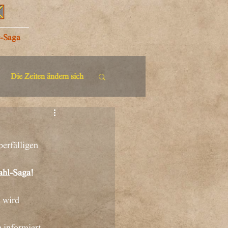
r-Saga
Die Zeiten ändern sich
berfälligen 
rahl-Saga!
 wird 
 informiert.