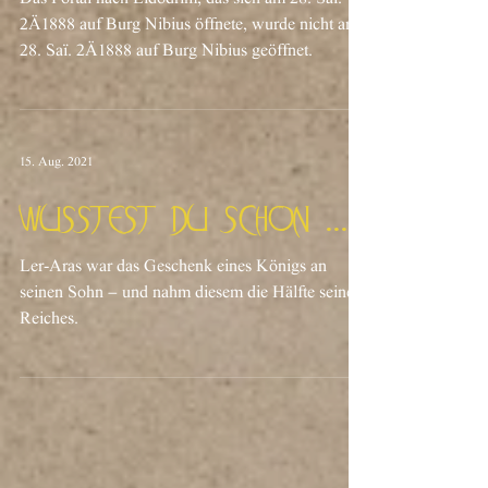
Wusstest du schon ...?
Das Portal nach Eldodrim, das sich am 28. Saï.
2Ä1888 auf Burg Nibius öffnete, wurde nicht am
28. Saï. 2Ä1888 auf Burg Nibius geöffnet.
15. Aug. 2021
Wusstest du schon ...?
Ler-Aras war das Geschenk eines Königs an
seinen Sohn – und nahm diesem die Hälfte seines
Reiches.