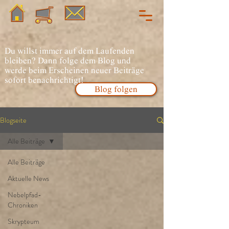
Du willst immer auf dem Laufenden
bleiben? Dann folge dem Blog und
werde beim Erscheinen neuer Beiträge
sofort benachrichtigt!
Blog folgen
Blogseite
Alle Beiträge
Alle Beiträge
Aktuelle News
Nebelpfad-
Chroniken
Skrypteum