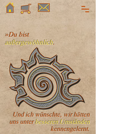
»Du bist
außergewöhnlich
.
Und ich wünschte, wir hätten
uns unter
besseren Umständen
kennengelernt.