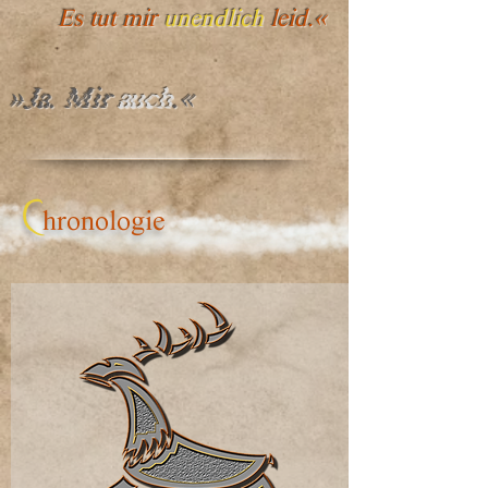
Es tut mir
unendlich
leid
.«
»Ja. Mir
auch
.«
C
hronologie