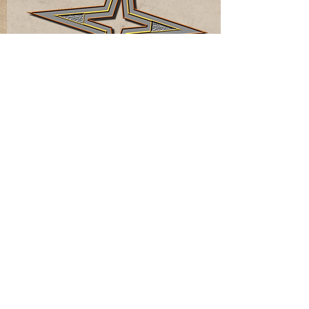
Die Erben des
Schattenthrons
Danke
für diese Narben
Mehr lesen